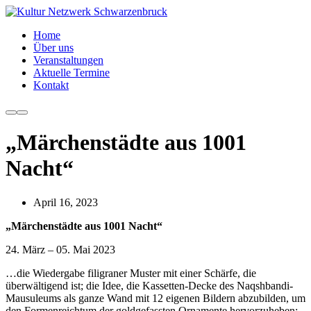
Home
Über uns
Veranstaltungen
Aktuelle Termine
Kontakt
Weitere
Hauptmenü
Informationen
„Märchenstädte aus 1001
Nacht“
April 16, 2023
„Märchenstädte aus 1001 Nacht“
24. März – 05. Mai 2023
…die Wiedergabe filigraner Muster mit einer Schärfe, die
überwältigend ist; die Idee, die Kassetten-Decke des Naqshbandi-
Mausuleums als ganze Wand mit 12 eigenen Bildern abzubilden, um
den Formenreichtum der goldgefassten Ornamente hervorzuheben;