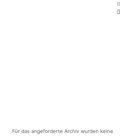
Weitere 
Hauptm
Blog-Archiv
Für das angeforderte Archiv wurden keine